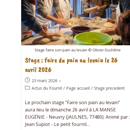
Stage faire son pain au levain © Olivier Duchêne
Stage : faire du pain au levain le 26
avril 2026
Publication
23 mars 2026
publiée :
Post
Actus du Fournil
/
Page accueil
/
Stage precedent
category:
Le prochain stage "Faire son pain au levain"
aura lieu le dimanche 26 avril à LA MANSE
EUGÉNIE - Neuvry (JAULNES, 77480). Animé par :
Jean Supiot - Le petit fournil…