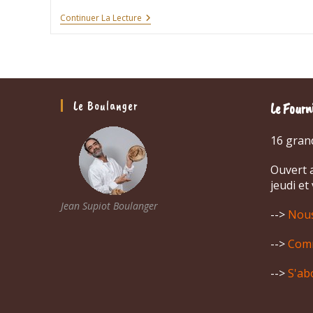
Stage
Continuer La Lecture
:
Faire
Du
Pain
Au
Levain
Le
Le Boulanger
Le Fourn
26
Avril
2026
16 gran
Ouvert a
jeudi et
Jean Supiot Boulanger
-->
Nous
-->
Comm
-->
S'ab