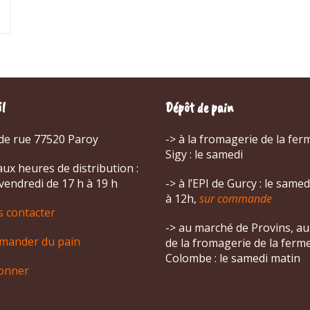
il
Dépôt de pain
de rue 77520 Paroy
-> à la fromagerie de la fer
Sigy : le samedi
ux heures de distribution :
 vendredi de 17 h à 19 h
-> à l’EPI de Gurcy : le same
à 12h,
sur commande
 contacter
-> au marché de Provins, au
ander du pain
de la fromagerie de la ferm
Colombe : le samedi matin
onner