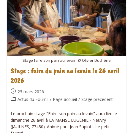
Stage faire son pain au levain © Olivier Duchêne
Stage : faire du pain au levain le 26 avril
2026
Publication
23 mars 2026
publiée :
Post
Actus du Fournil
/
Page accueil
/
Stage precedent
category:
Le prochain stage "Faire son pain au levain" aura lieu le
dimanche 26 avril à LA MANSE EUGÉNIE - Neuvry
(JAULNES, 77480). Animé par : Jean Supiot - Le petit