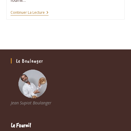
fournil…
Stage
Continuer La Lecture
:
Faire
Du
Pain
Au
Levain
Le
26
Avril
2026
Le Boulanger
Jean Supiot Boulanger
Le Fournil