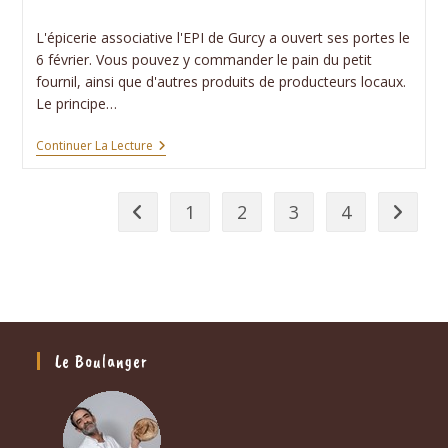
publiée :
category:
L'épicerie associative l'EPI de Gurcy a ouvert ses portes le
6 février. Vous pouvez y commander le pain du petit
fournil, ainsi que d'autres produits de producteurs locaux.
Le principe…
L’EPI
Continuer La Lecture
De
Gurcy-
Le-
1
2
3
4
Châtel
Go to the previous page
Aller à 
Le Boulanger