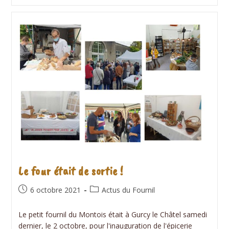
Pain
Avec
Des
Élèves
Du
Collège
Lelorgne
De
Savigny
De
Provins
Le four était de sortie !
Publication
Post
6 octobre 2021
Actus du Fournil
publiée :
category:
Le petit fournil du Montois était à Gurcy le Châtel samedi
dernier, le 2 octobre, pour l'inauguration de l'épicerie