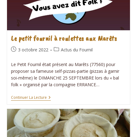
Le petit fournil à roulettes aux Marêts
Publication
Post
3 octobre 2022
Actus du Fournil
publiée :
category:
Le Petit Fournil était présent au Marêts (77560) pour
proposer sa fameuse self-pizzas-partie (pizzas à garnir
soi-même) le DIMANCHE 25 SEPTEMBRE lors du « bal
folk » organisé par la compagnie ERRANCE…
Le
Continuer La Lecture
Petit
Fournil
À
Roulettes
Aux
Marêts