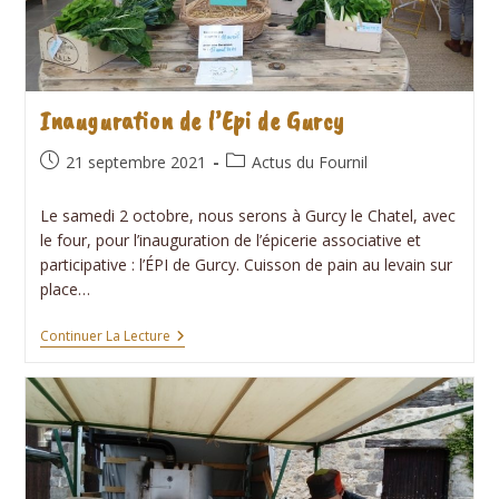
Inauguration de l’Epi de Gurcy
Publication
Post
21 septembre 2021
Actus du Fournil
publiée :
category:
Le samedi 2 octobre, nous serons à Gurcy le Chatel, avec
le four, pour l’inauguration de l’épicerie associative et
participative : l’ÉPI de Gurcy. Cuisson de pain au levain sur
place…
Inauguration
Continuer La Lecture
De
L’Epi
De
Gurcy